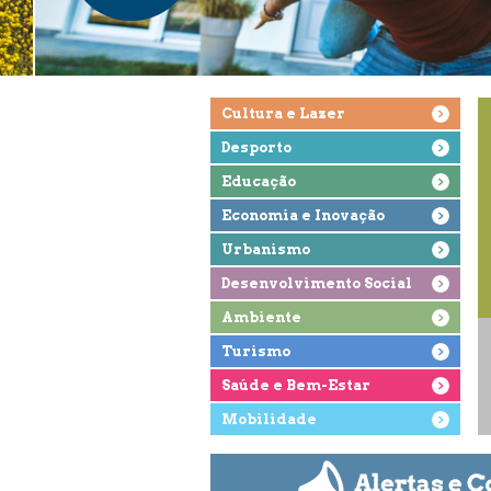
Cultura e Lazer
Desporto
Educação
Economia e Inovação
Urbanismo
Desenvolvimento Social
Ambiente
Turismo
Saúde e Bem-Estar
Mobilidade