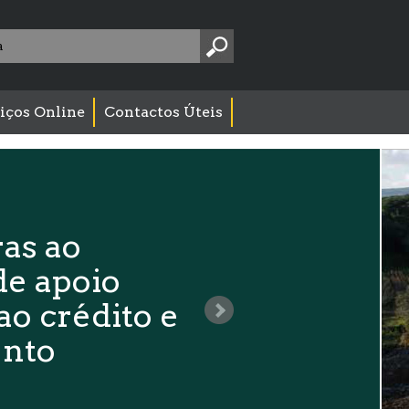
Pesquise
aqui:
iços Online
Contactos Úteis
as ao
e apoio
ao crédito e
nto