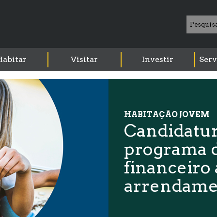
Habitar
Visitar
Investir
Serv
HABITAÇÃO JOVEM
Candidatur
programa d
financeiro 
arrendame