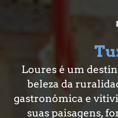
de
atalho:
2)
Tu
Loures é um destino
beleza da ruralida
gastronómica e vitivi
suas paisagens, f