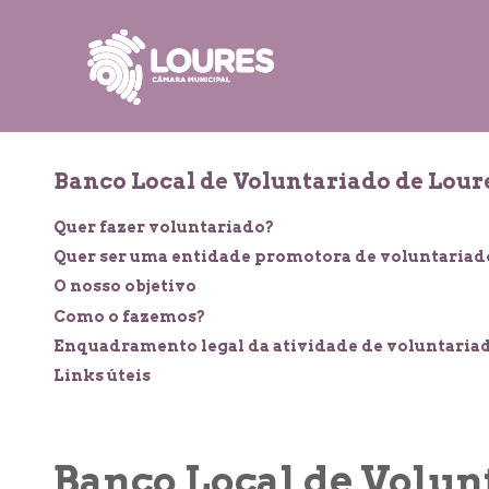
de
atalho:
atalho:
atalho:
3)
1)
2)
Banco Local de Voluntariado de Lour
Quer fazer voluntariado?
Quer ser uma entidade promotora de voluntariad
O nosso objetivo
Como o fazemos?
Enquadramento legal da atividade de voluntaria
Links úteis
Banco Local de Volun