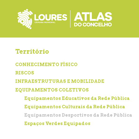
de
atalho:
atalho:
atalho:
3)
1)
2)
Território
CONHECIMENTO FÍSICO
RISCOS
INFRAESTRUTURAS E MOBILIDADE
EQUIPAMENTOS COLETIVOS
Equipamentos Educativos da Rede Pública
Equipamentos Culturais da Rede Pública
Equipamentos Desportivos da Rede Pública
Espaços Verdes Equipados