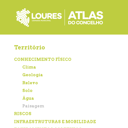
de
atalho:
atalho:
atalho:
3)
1)
2)
Território
CONHECIMENTO FÍSICO
Clima
Geologia
Relevo
Solo
Água
Paisagem
RISCOS
INFRAESTRUTURAS E MOBILIDADE