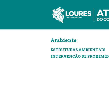
de
atalho:
atalho:
atalho:
3)
1)
2)
Ambiente
ESTRUTURAS AMBIENTAIS
INTERVENÇÃO DE PROXIMI