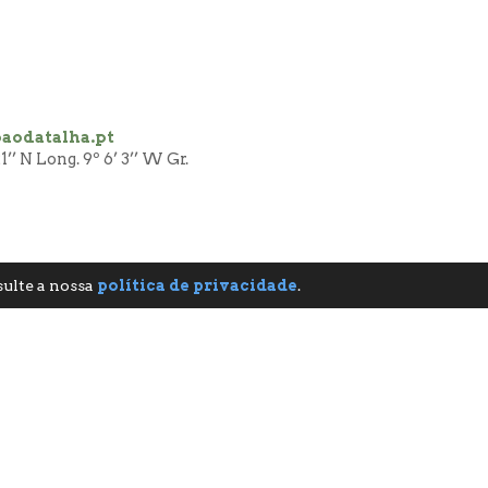
oaodatalha.pt
’’ N Long. 9º 6’ 3’’ W Gr.
sulte a nossa
política de privacidade
.