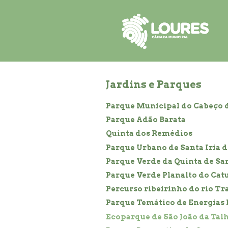
de
atalho:
atalho:
atalho:
3)
1)
2)
Jardins e Parques
Parque Municipal do Cabeço
Parque Adão Barata
Quinta dos Remédios
Parque Urbano de Santa Iria d
Parque Verde da Quinta de Sa
Parque Verde Planalto do Catu
Percurso ribeirinho do rio Tr
Parque Temático de Energias
Ecoparque de São João da Tal