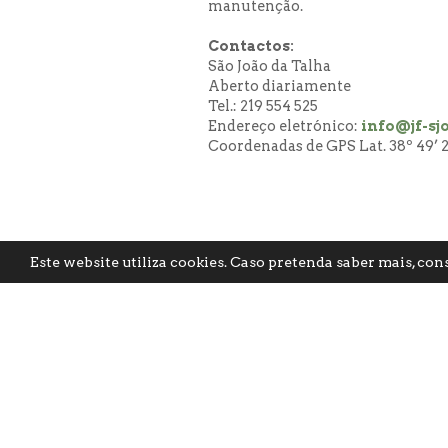
manutenção.
Contactos:
São João da Talha
Aberto diariamente
Tel.: 219 554 525
Endereço eletrónico:
info@jf-sj
Coordenadas de GPS Lat. 38º 49’ 21
Este website utiliza cookies. Caso pretenda saber mais, con