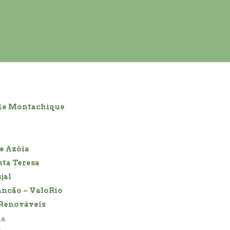
 de Montachique
e Azóia
nta Teresa
jal
ancão – ValoRio
 Renováveis
ha