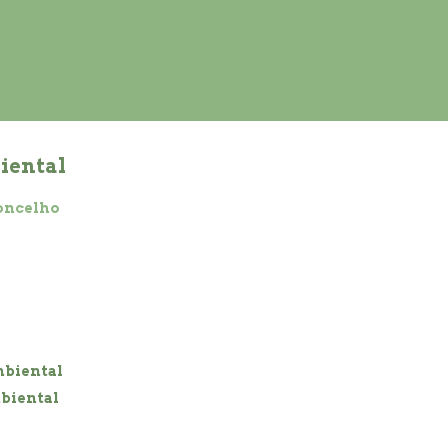
iental
oncelho
biental
biental