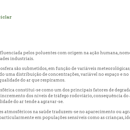
iclar
influenciada pelos poluentes com origem na ação humana, no
ades industriais.
osfera são submetidos, em função de variáveis meteorológicas, 
o uma distribuição de concentrações, variável no espaço e no
qualidade do ar que respiramos.
férica constitui-se como um dos principais fatores de degrada
incremento dos níveis de tráfego rodoviário, consequência do
idade do ar tende a agravar-se.
ntes atmosféricos na saúde traduzem-se no aparecimento ou a
, particularmente em populações sensíveis como as crianças, i