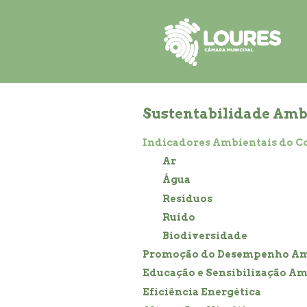
de
atalho:
atalho:
atalho:
3)
1)
2)
Sustentabilidade Amb
Indicadores Ambientais do C
Ar
Água
Resíduos
Ruído
Biodiversidade
Promoção do Desempenho Am
Educação e Sensibilização Am
Eficiência Energética