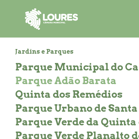
de
atalho:
atalho:
atalho:
3)
1)
2)
Jardins e Parques
Parque Municipal do C
Parque Adão Barata
Quinta dos Remédios
Parque Urbano de Santa 
Parque Verde da Quinta 
Parque Verde Planalto d