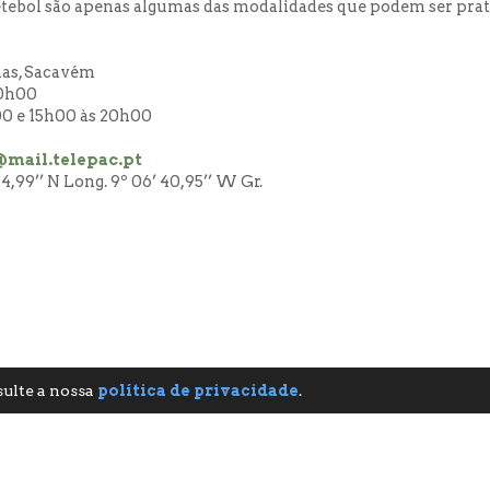
quetebol são apenas algumas das modalidades que podem ser prat
has, Sacavém
20h00
0 e 15h00 às 20h00
mail.telepac.pt
,99’’ N Long. 9º 06’ 40,95’’ W Gr.
sulte a nossa
política de privacidade
.