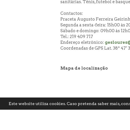
sanitárias. Ténis, futebol e bas
Contactos:
Praceta Augusto Ferreira Geirin
Segunda a sexta-feira: 15h00 às 
Sábado e domingo: 09h00 às 12h0
Tel.: 219 409 717
Endereço eletrónico:
gesloures@
Coordenadas de GPS Lat. 38º 47’ 34
Mapa de localização
Este website utiliza cookies. Caso pretenda saber mais, con