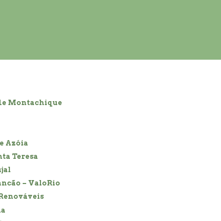
 de Montachique
e Azóia
nta Teresa
jal
ancão – ValoRio
 Renováveis
ha