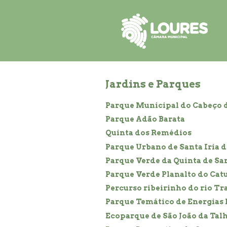
de
atalho:
atalho:
atalho:
3)
1)
2)
Jardins e Parques
Parque Municipal do Cabeço
Parque Adão Barata
Quinta dos Remédios
Parque Urbano de Santa Iria d
Parque Verde da Quinta de Sa
Parque Verde Planalto do Catu
Percurso ribeirinho do rio Tr
Parque Temático de Energias
Ecoparque de São João da Tal