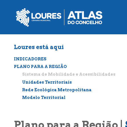
de
atalho:
atalho:
atalho:
3)
1)
2)
Loures está aqui
INDICADORES
PLANO PARA A REGIÃO
Sistema de Mobilidade e Acessibilidades
Unidades Territoriais
Rede Ecológica Metropolitana
Modelo Territorial
Plano para a Região |