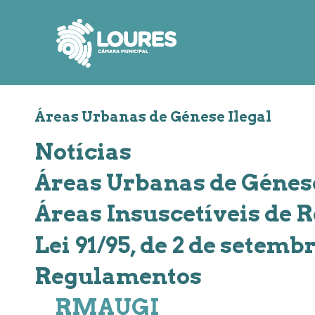
de
atalho:
atalho:
atalho:
3)
1)
2)
Áreas Urbanas de Génese Ilegal
Notícias
Áreas Urbanas de Génese
Áreas Insuscetíveis de 
Lei 91/95, de 2 de setemb
Regulamentos
RMAUGI