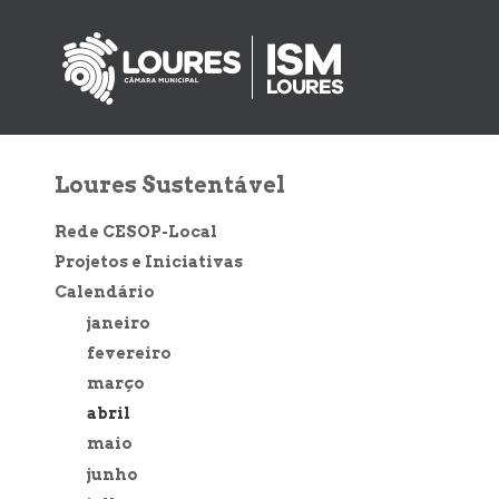
-
de
atalho:
atalho:
abril
atalho:
3)
1)
2)
Loures Sustentável
Rede CESOP-Local
Projetos e Iniciativas
Calendário
janeiro
fevereiro
março
abril
maio
junho