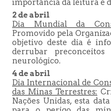
importância da leitura e d
2 de abril
Dia Mundial da Consc
Promovido pela Organiza
objetivo deste dia é in
derrubar preconceitos 
neurológico.
4 de abril
Dia Internacional de Cons
das Minas Terrestres:
Cri
Nações Unidas, esta data
para o perigo das mina