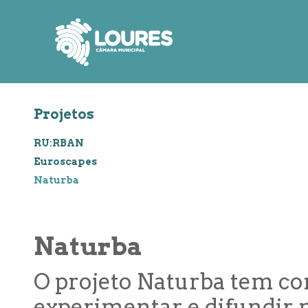
de
atalho:
atalho:
atalho:
3)
1)
2)
Projetos
RU:RBAN
Euroscapes
Naturba
Naturba
O projeto Naturba tem c
experimentar e difundir 