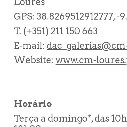
Loures
GPS: 38.8269512912777, -
T. (+351) 211 150 663
E-mail:
dac_galerias@cm-
Website:
www.cm-loures.
Horário
Terça a domingo*, das 10h