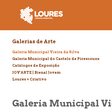
de
atalho:
atalho:
atalho:
3)
1)
2)
Galerias de Arte
Galeria Municipal Vieira da Silva
Galeria Municipal do Castelo de Pirescouxe
Catálogos de Exposição
JOV'ARTE | Bienal Jovem
Loures + Criativo
Galeria Municipal Vi