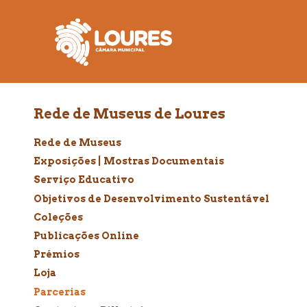
de
atalho:
atalho:
atalho:
3)
1)
2)
Rede de Museus de Loures
Rede de Museus
Exposições | Mostras Documentais
Serviço Educativo
Objetivos de Desenvolvimento Sustentável
Coleções
Publicações Online
Prémios
Loja
Parcerias