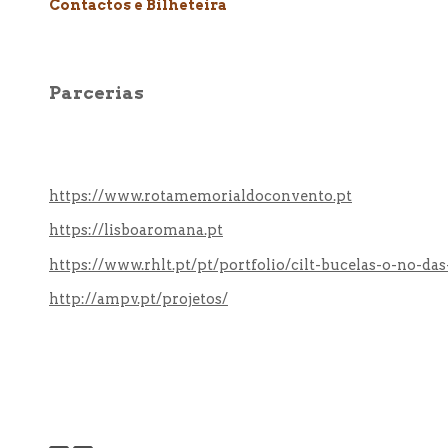
Contactos e Bilheteira
Parcerias
https://www.rotamemorialdoconvento.pt
https://lisboaromana.pt
https://www.rhlt.pt/pt/portfolio/cilt-bucelas-o-no-das
http://ampv.pt/projetos/