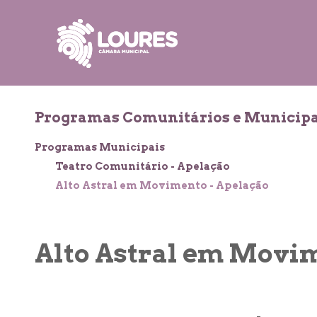
de
atalho:
atalho:
atalho:
3)
1)
2)
Programas Comunitários e Municipa
Programas Municipais
Teatro Comunitário - Apelação
Alto Astral em Movimento - Apelação
Alto Astral em Movim