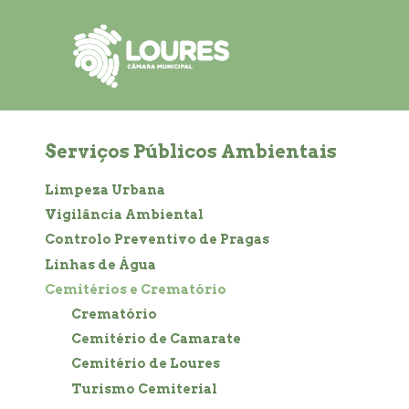
de
atalho:
atalho:
atalho:
3)
1)
2)
Serviços Públicos Ambientais
Limpeza Urbana
Vigilância Ambiental
Controlo Preventivo de Pragas
Linhas de Água
Cemitérios e Crematório
Crematório
Cemitério de Camarate
Cemitério de Loures
Turismo Cemiterial