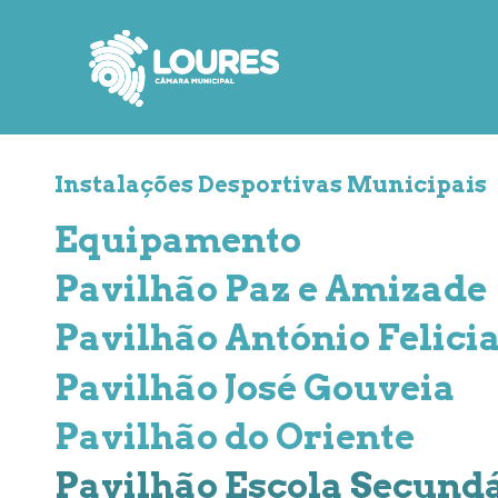
de
atalho:
atalho:
atalho:
3)
1)
2)
Instalações Desportivas Municipais
Equipamento
Pavilhão Paz e Amizade
Pavilhão António Felici
Pavilhão José Gouveia
Pavilhão do Oriente
Pavilhão Escola Secundá