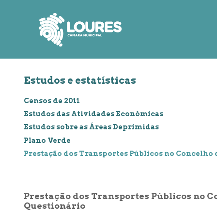
de
atalho:
atalho:
atalho:
3)
1)
2)
Estudos e estatísticas
Censos de 2011
Estudos das Atividades Económicas
Estudos sobre as Áreas Deprimidas
Plano Verde
Prestação dos Transportes Públicos no Concelho d
Prestação dos Transportes Públicos no Co
Questionário