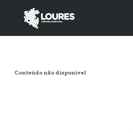
de
atalho:
atalho:
1)
2)
Conteúdo não disponível